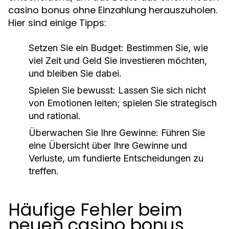
casino bonus ohne Einzahlung herauszuholen.
Hier sind einige Tipps:
Setzen Sie ein Budget:
Bestimmen Sie, wie
viel Zeit und Geld Sie investieren möchten,
und bleiben Sie dabei.
Spielen Sie bewusst:
Lassen Sie sich nicht
von Emotionen leiten; spielen Sie strategisch
und rational.
Überwachen Sie Ihre Gewinne:
Führen Sie
eine Übersicht über Ihre Gewinne und
Verluste, um fundierte Entscheidungen zu
treffen.
Häufige Fehler beim
neuen casino bonus