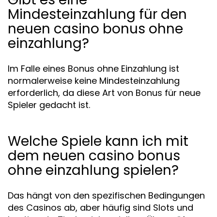
Mindesteinzahlung für den
neuen casino bonus ohne
einzahlung?
Im Falle eines Bonus ohne Einzahlung ist
normalerweise keine Mindesteinzahlung
erforderlich, da diese Art von Bonus für neue
Spieler gedacht ist.
Welche Spiele kann ich mit
dem neuen casino bonus
ohne einzahlung spielen?
Das hängt von den spezifischen Bedingungen
des Casinos ab, aber häufig sind Slots und