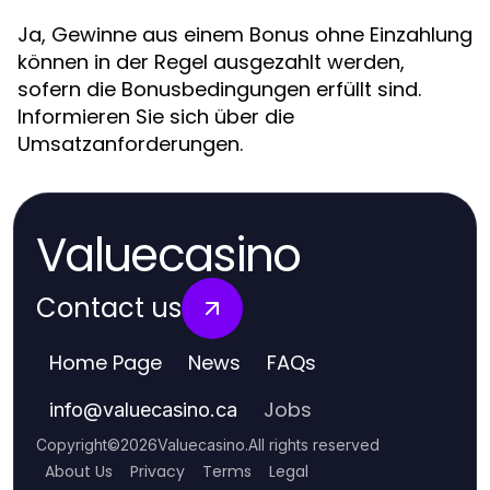
Ja, Gewinne aus einem Bonus ohne Einzahlung
können in der Regel ausgezahlt werden,
sofern die Bonusbedingungen erfüllt sind.
Informieren Sie sich über die
Umsatzanforderungen.
Valuecasino
Contact us
Home Page
News
FAQs
Jobs
info
@
valuecasino.ca
Copyright
©
2026
Valuecasino
.
All rights reserved
About Us
Privacy
Terms
Legal