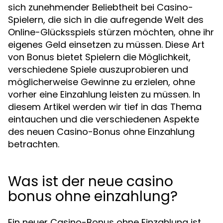
sich zunehmender Beliebtheit bei Casino-
Spielern, die sich in die aufregende Welt des
Online-Glücksspiels stürzen möchten, ohne ihr
eigenes Geld einsetzen zu müssen. Diese Art
von Bonus bietet Spielern die Möglichkeit,
verschiedene Spiele auszuprobieren und
möglicherweise Gewinne zu erzielen, ohne
vorher eine Einzahlung leisten zu müssen. In
diesem Artikel werden wir tief in das Thema
eintauchen und die verschiedenen Aspekte
des neuen Casino-Bonus ohne Einzahlung
betrachten.
Was ist der neue casino
bonus ohne einzahlung?
Ein neuer Casino-Bonus ohne Einzahlung ist