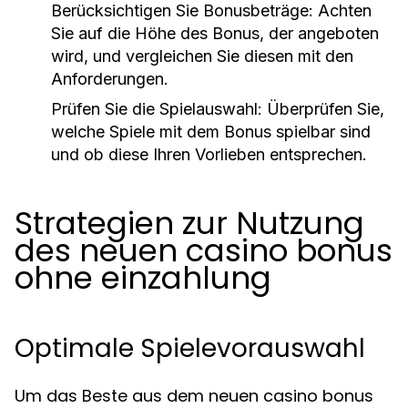
Berücksichtigen Sie Bonusbeträge:
Achten
Sie auf die Höhe des Bonus, der angeboten
wird, und vergleichen Sie diesen mit den
Anforderungen.
Prüfen Sie die Spielauswahl:
Überprüfen Sie,
welche Spiele mit dem Bonus spielbar sind
und ob diese Ihren Vorlieben entsprechen.
Strategien zur Nutzung
des neuen casino bonus
ohne einzahlung
Optimale Spielevorauswahl
Um das Beste aus dem neuen casino bonus